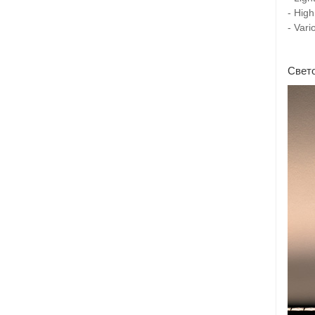
- High
- Vari
Свето