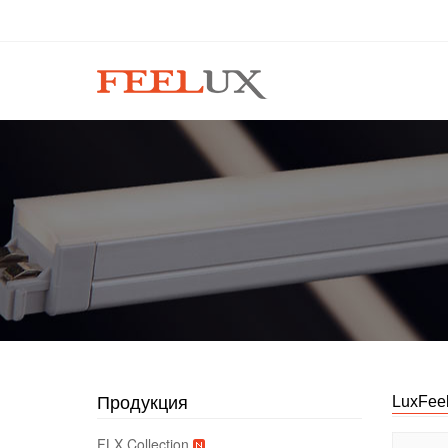
Продукция
LuxFeel 
FLX Collection