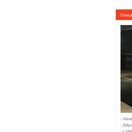
Опис
- Idea
- Adj
- Ligh