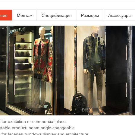
ание
Монтаж
Спецификация
Размеры
Аксессуары
l for exhibition or commercial place
ustable product: beam angle changeable
t for facades, windows display and architecture