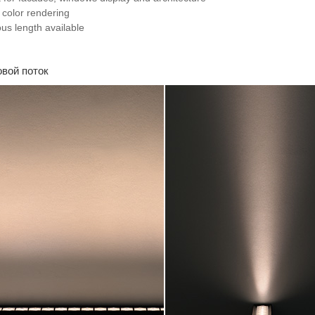
 color rendering
ous length available
вой поток